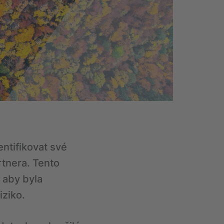
entifikovat své
rtnera. Tento
 aby byla
iziko.