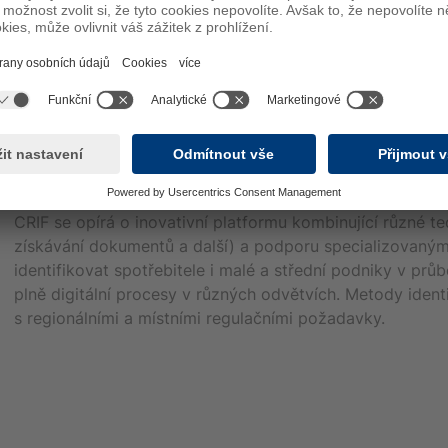
Správná a bezpečná identi
společností
CRIF se opírá o inovativní platformu kombinující různé tec
získávání dokumentů a další) a podporu specializovaným
identifikovat spotřebitele i malé a střední podniky v pr
plně digitální procesy v různých odvětvích. Metody ident
s regionálními a místními regulačními požadavky.