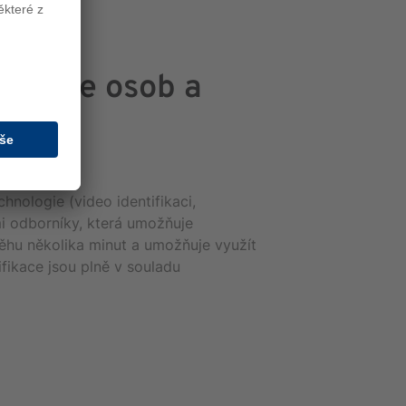
fikace osob a
hnologie (video identifikaci,
i odborníky, která umožňuje
ůběhu několika minut a umožňuje využít
ifikace jsou plně v souladu