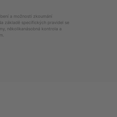
oubení a možnosti zkoumání
Na základě specifických pravidel se
ýmy, několikanásobná kontrola a
m.