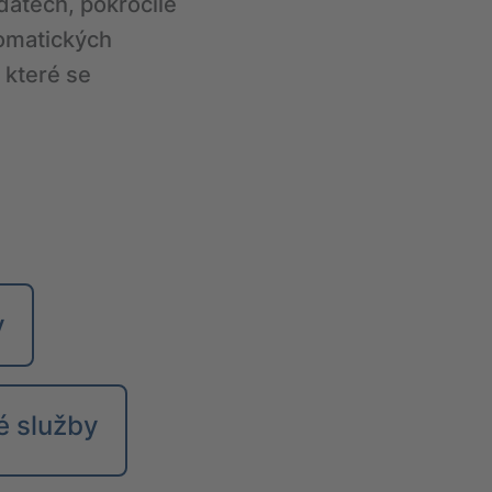
datech, pokročilé
tomatických
 které se
y
é služby