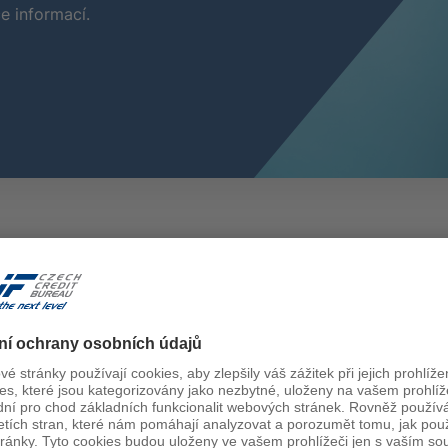
e informací.
Detaily řešení