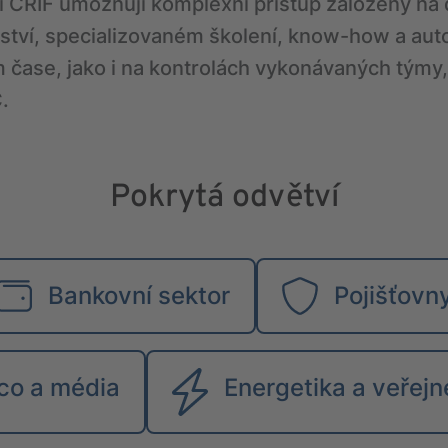
i CRIF umožňují komplexní přístup založený na 
nství, specializovaném školení, know-how a au
 čase, jako i na kontrolách vykonávaných týmy,
.
Pokrytá odvětví
Bankovní sektor
Pojišťovn
co a média
Energetika a veřejn