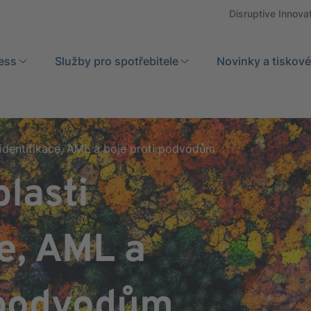
Disruptive Innova
ess
Služby pro spotřebitele
Search
Novinky a tiskové
 identifikace, AML a boje proti podvodům
lasti
ce, AML a
 podvodům