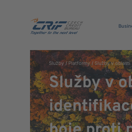
Busin
Služby
Platformy
Služby v oblasti
Služby v ob
identifika
boje proti