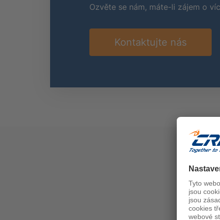
Ozvěte se nám, máte-li zájem o víc
Kontaktujte nás