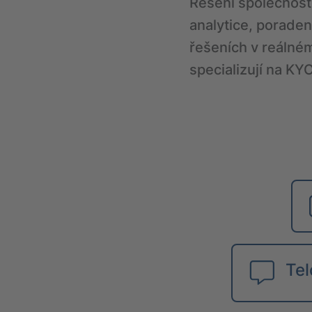
Řešení společnost
analytice, porade
řešeních v reálném
specializují na KYC
Tel