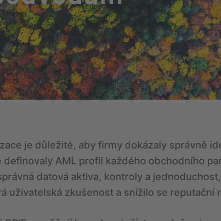
izace je důležité, aby firmy dokázaly správně id
ě definovaly AML profil každého obchodního pa
správná datová aktiva, kontroly a jednoduchost,
uživatelská zkušenost a snížilo se reputační r