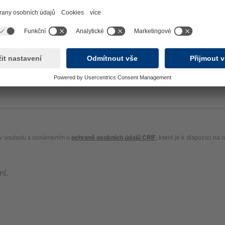
 v souladu s oznámením o
ochraně osobních údajů CRIF
, které je k dispozici n
ní.