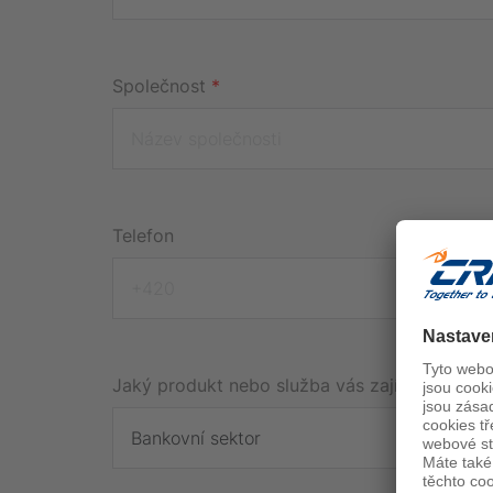
Společnost
*
Telefon
Jaký produkt nebo služba vás zajímá?