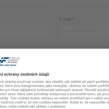
E-mail
*
Pozice
*