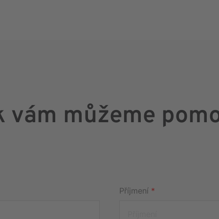
k vám můžeme pomo
Příjmení
*