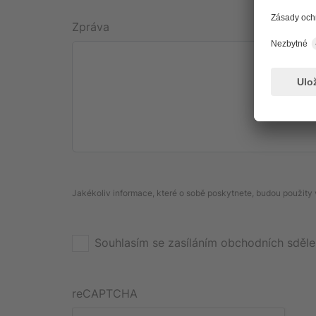
Zpráva
Jakékoliv informace, které o sobě poskytnete, budou použity
Souhlasím se zasíláním obchodních sděle
reCAPTCHA